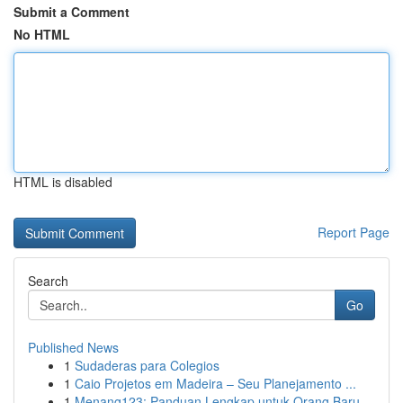
Submit a Comment
No HTML
HTML is disabled
Report Page
Search
Go
Published News
1
Sudaderas para Colegios
1
Caio Projetos em Madeira – Seu Planejamento ...
1
Menang123: Panduan Lengkap untuk Orang Baru