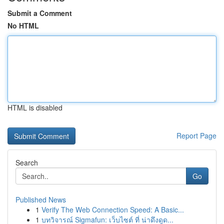
Submit a Comment
No HTML
HTML is disabled
Report Page
Search
Go
Published News
1
Verify The Web Connection Speed: A Basic...
1
บทวิจารณ์ Sigmafun: เว็บไซต์ ที่ น่าดึงดูด...