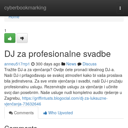
Home
cyberbookmarking
Togg
navi
Home
1
DJ za profesionalne svadbe
anneu517rrp1
300 days ago
News
Discuss
Tražite DJ-a za vjenčanja? Ovdje ćete pronaći idealnog DJ-a.
Naši DJ-i prilagođavaju se svakoj atmosferi kako bi vaša proslava
bila jedinstvena. Za sve vrste vjenčanja i svadbi, naši DJ-i pružaju
profesionalnu uslugu. Rezervirajte uslugu za vjenčanje i učinite
svoj dan posebnim. Naše usluge nudi kompletno audio rješenje u
Zagrebu,
https://griffintusts.blogocial.com/dj-za-luksuzne-
vjenčanja-73632646
Comments
Who Upvoted
Comments