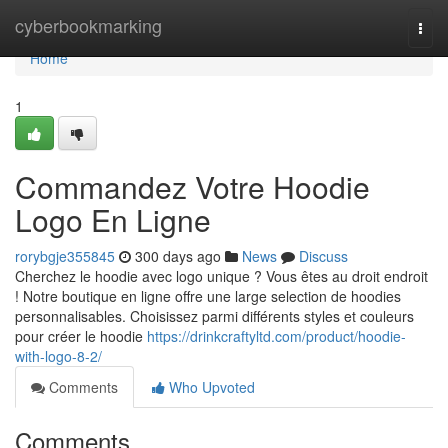
Home
cyberbookmarking
Togg
navi
Home
1
Commandez Votre Hoodie
Logo En Ligne
rorybgje355845
300 days ago
News
Discuss
Cherchez le hoodie avec logo unique ? Vous êtes au droit endroit
! Notre boutique en ligne offre une large selection de hoodies
personnalisables. Choisissez parmi différents styles et couleurs
pour créer le hoodie
https://drinkcraftyltd.com/product/hoodie-
with-logo-8-2/
Comments
Who Upvoted
Comments