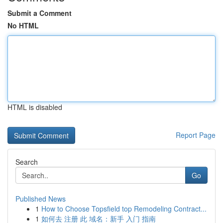
Submit a Comment
No HTML
HTML is disabled
Report Page
Search
Go
Published News
1
How to Choose Topsfield top Remodeling Contract...
1
如何去 注册 此 域名：新手 入门 指南