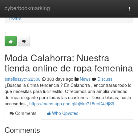
Home
cyberbookmarking
Togg
navi
Home
1
Moda Calahorra: Nuestra
tienda online de ropa femenina
estelleszyc122508
303 days ago
News
Discuss
¿Buscas la última tendencia ? En Calahorra , encontrarás todo lo
que necesitas para lucir estilo. Ofrecemos una amplia variedad
de ropa elegante para todas las ocasiones . Desde blusas, hasta
accesorios ,
https://maps.app.goo.gl/bjhke718epD4jdjS9
Comments
Who Upvoted
Comments