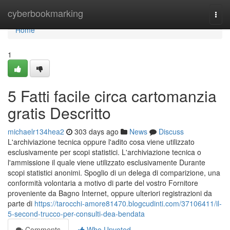
Home
cyberbookmarking
Togg
navi
Home
1
5 Fatti facile circa cartomanzia
gratis Descritto
michaelr134hea2
303 days ago
News
Discuss
L'archiviazione tecnica oppure l'adito cosa viene utilizzato
esclusivamente per scopi statistici. L'archiviazione tecnica o
l'ammissione il quale viene utilizzato esclusivamente Durante
scopi statistici anonimi. Spoglio di un delega di comparizione, una
conformità volontaria a motivo di parte del vostro Fornitore
proveniente da Bagno Internet, oppure ulteriori registrazioni da
parte di
https://tarocchi-amore81470.blogcudinti.com/37106411/il-
5-second-trucco-per-consulti-dea-bendata
Comments
Who Upvoted