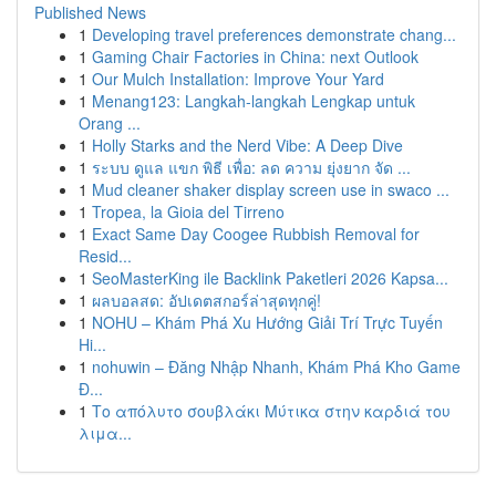
Published News
1
Developing travel preferences demonstrate chang...
1
Gaming Chair Factories in China: next Outlook
1
Our Mulch Installation: Improve Your Yard
1
Menang123: Langkah-langkah Lengkap untuk
Orang ...
1
Holly Starks and the Nerd Vibe: A Deep Dive
1
ระบบ ดูแล แขก พิธี เพื่อ: ลด ความ ยุ่งยาก จัด ...
1
Mud cleaner shaker display screen use in swaco ...
1
Tropea, la Gioia del Tirreno
1
Exact Same Day Coogee Rubbish Removal for
Resid...
1
SeoMasterKing ile Backlink Paketleri 2026 Kapsa...
1
ผลบอลสด: อัปเดตสกอร์ล่าสุดทุกคู่!
1
NOHU – Khám Phá Xu Hướng Giải Trí Trực Tuyến
Hi...
1
nohuwin – Đăng Nhập Nhanh, Khám Phá Kho Game
Đ...
1
Το απόλυτο σουβλάκι Μύτικα στην καρδιά του
λιμα...