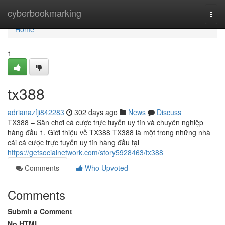
Home
cyberbookmarking
Togg
navi
Home
1
tx388
adrianazfji842283
302 days ago
News
Discuss
TX388 – Sân chơi cá cược trực tuyến uy tín và chuyên nghiệp
hàng đầu 1. Giới thiệu về TX388 TX388 là một trong những nhà
cái cá cược trực tuyến uy tín hàng đầu tại
https://getsocialnetwork.com/story5928463/tx388
Comments
Who Upvoted
Comments
Submit a Comment
No HTML