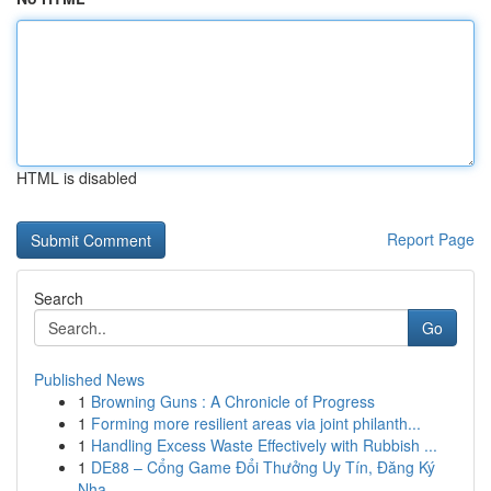
HTML is disabled
Report Page
Search
Go
Published News
1
Browning Guns : A Chronicle of Progress
1
Forming more resilient areas via joint philanth...
1
Handling Excess Waste Effectively with Rubbish ...
1
DE88 – Cổng Game Đổi Thưởng Uy Tín, Đăng Ký
Nha...