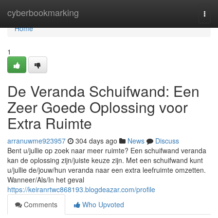
Home
cyberbookmarking
Togg
navi
Home
1
De Veranda Schuifwand: Een
Zeer Goede Oplossing voor
Extra Ruimte
arranuwme923957
304 days ago
News
Discuss
Bent u/jullie op zoek naar meer ruimte? Een schuifwand veranda
kan de oplossing zijn/juiste keuze zijn. Met een schuifwand kunt
u/jullie de/jouw/hun veranda naar een extra leefruimte omzetten.
Wanneer/Als/In het geval
https://keiranrtwc868193.blogdeazar.com/profile
Comments
Who Upvoted