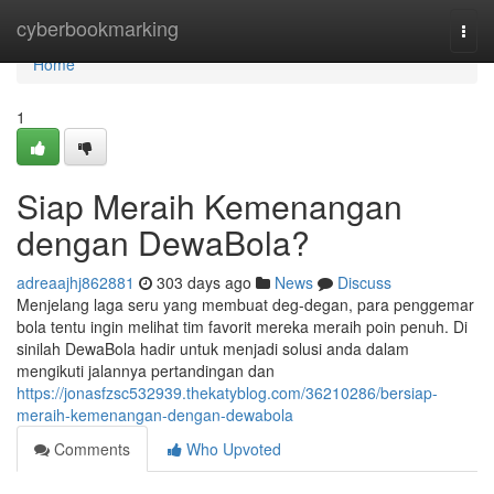
Home
cyberbookmarking
Togg
navi
Home
1
Siap Meraih Kemenangan
dengan DewaBola?
adreaajhj862881
303 days ago
News
Discuss
Menjelang laga seru yang membuat deg-degan, para penggemar
bola tentu ingin melihat tim favorit mereka meraih poin penuh. Di
sinilah DewaBola hadir untuk menjadi solusi anda dalam
mengikuti jalannya pertandingan dan
https://jonasfzsc532939.thekatyblog.com/36210286/bersiap-
meraih-kemenangan-dengan-dewabola
Comments
Who Upvoted