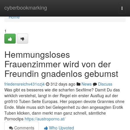
Home
cyberbookmarking
Togg
navi
Home
1
Hemmungsloses
Frauenzimmer wird von der
Freundin gnadenlos gebumst
friedensreichv431ozj4
312 days ago
News
Discuss
Was gibt es besseres wie die scharfen Sexfilme? Damit Du das
wirklich verstehst, langt in der Regel ein erster Ausflug auf der
größ10 Tuben Seite Europas. Hier poppen devote Grannies ohne
Ende. Male muss sich bei Gelegenheit zu den angesagten Erotik
Tuben klicken, dann merkt man ganz schnell, sämtliche
Pornoclips
https://austroporno.at/
Comments
Who Upvoted