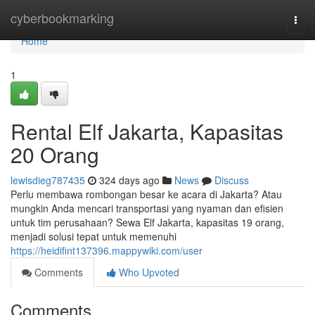
Home
cyberbookmarking
Togg
navi
Home
1
Rental Elf Jakarta, Kapasitas
20 Orang
lewisdieg787435
324 days ago
News
Discuss
Perlu membawa rombongan besar ke acara di Jakarta? Atau
mungkin Anda mencari transportasi yang nyaman dan efisien
untuk tim perusahaan? Sewa Elf Jakarta, kapasitas 19 orang,
menjadi solusi tepat untuk memenuhi
https://heidifint137396.mappywiki.com/user
Comments
Who Upvoted
Comments