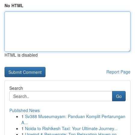
No HTML
HTML is disabled
Report Page
Search
Go
Published News
1
Sv388 Museumayam: Panduan Komplit Pertarungan
A...
1
Noida to Rishikesh Taxi: Your Ultimate Journey...
1
Unwind & Rejuvenate: Top Relaxation Haven on ...