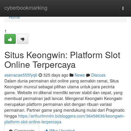
Home
cyberbookmarking
Togg
navi
Home
1
Situs Keongwin: Platform Slot
Online Terpercaya
asenacae555fyq6
325 days ago
News
Discuss
Dalam dunia permainan slot online yang semakin ramai, Situs
Keongwin muncul sebagai pilihan utama untuk para pecinta
game. Website ini dikenal memiliki server stabil dan cepat, yang
membuat permainan jadi lancar. Mengenal Keongwin Keongwin
merupakan platform permainan slot dengan ribuan variasi
permainan. Partner game yang mendukung mulai dari Pragmatic
hingga
https://arthurlmmlm.bcbloggers.com/36458636/keongwin-
platform-slot-online-terpercaya
Comments
Who Upvoted