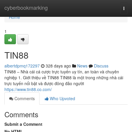
Home
cyberbookmarking
Togg
navi
Home
1
TIN88
albertdpmq172297
328 days ago
News
Discuss
TIN88 – Nhà cái cá cược trực tuyến uy tín, an toàn và chuyên
nghiệp 1. Giới thiệu về TIN88 TIN88 là một trong những nhà cái
trực tuyến nổi bật và được đông đảo người
https://www.tin88.co.com/
Comments
Who Upvoted
Comments
Submit a Comment
No HTML