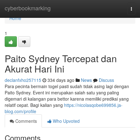
Home
cyberbookmarking
Togg
navi
Home
1
Paito Sydney Tercepat dan
Akurat Hari Ini
declanfxho257115
334 days ago
News
Discuss
Para pecinta bermain togel pasti sudah tidak asing lagi dengan
Paito Sydney. Event ini merupakan salah satu yang paling
digemari di kalangan para bettor karena memiliki prediksi yang
relatif cepat. Bagi kalian yang
https://nicolasqobe699856.ja-
blog.com/profile
Comments
Who Upvoted
Comments