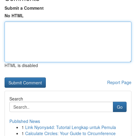
Submit a Comment
No HTML
HTML is disabled
Report Page
Search
Go
Published News
1
Link Nyonya4d: Tutorial Lengkap untuk Pemula
1
Calculate Circles: Your Guide to Circumference