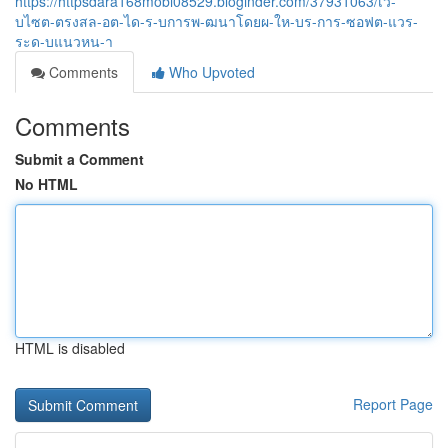
https://httpsdara168mobi08529.bloginder.com/37931063/เว-
บไซต-ตรงสล-อต-ได-ร-บการพ-ฒนาโดยผ-ให-บร-การ-ซอฟต-แวร-
ระด-บแนวหน-า
Comments
Who Upvoted
Comments
Submit a Comment
No HTML
HTML is disabled
Report Page