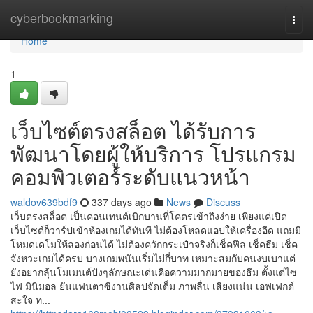
Home
cyberbookmarking
Togg
navi
Home
1
เว็บไซต์ตรงสล็อต ได้รับการ
พัฒนาโดยผู้ให้บริการ โปรแกรม
คอมพิวเตอร์ระดับแนวหน้า
waldov639bdf9
337 days ago
News
Discuss
เว็บตรงสล็อต เป็นคอนเทนต์เบิกบานที่โคตรเข้าถึงง่าย เพียงแค่เปิด
เว็บไซต์ก็วาร์ปเข้าห้องเกมได้ทันที ไม่ต้องโหลดแอปให้เครื่องอืด แถมมี
โหมดเดโมให้ลองก่อนได้ ไม่ต้องควักกระเป๋าจริงก็เช็คฟีล เช็คธีม เช็ค
จังหวะเกมได้ครบ บางเกมพนันเริ่มไม่กี่บาท เหมาะสมกับคนงบเบาแต่
ยังอยากลุ้นโมเมนต์ปังๆลักษณะเด่นคือความมากมายของธีม ตั้งแต่ไซ
ไฟ มินิมอล ยันแฟนตาซีงานศิลปจัดเต็ม ภาพลื่น เสียงแน่น เอฟเฟกต์
สะใจ ท...