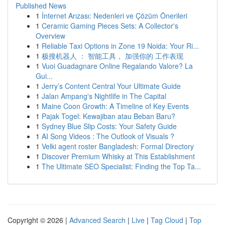
Published News
1
İnternet Arızası: Nedenleri ve Çözüm Önerileri
1
Ceramic Gaming Pieces Sets: A Collector's
Overview
1
Reliable Taxi Options in Zone 19 Noida: Your Ri...
1
极搜机器人 ： 智能工具， 加强你的 工作表现
1
Vuoi Guadagnare Online Regalando Valore? La
Gui...
1
Jerry’s Content Central Your Ultimate Guide
1
Jalan Ampang's Nightlife in The Capital
1
Maine Coon Growth: A Timeline of Key Events
1
Pajak Togel: Kewajiban atau Beban Baru?
1
Sydney Blue Slip Costs: Your Safety Guide
1
AI Song Videos : The Outlook of Visuals ?
1
Velki agent roster Bangladesh: Formal Directory
1
Discover Premium Whisky at This Establishment
1
The Ultimate SEO Specialist: Finding the Top Ta...
Copyright © 2026 |
Advanced Search
|
Live
|
Tag Cloud
|
Top