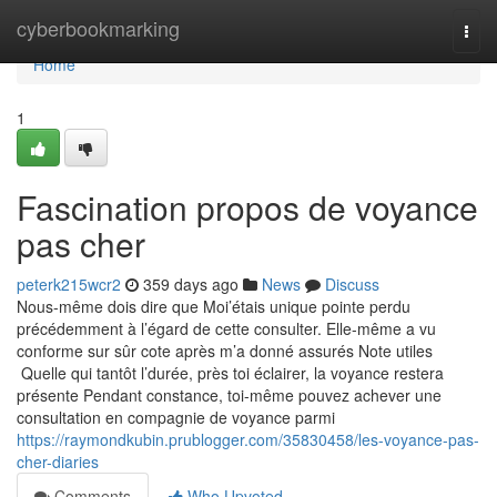
Home
cyberbookmarking
Togg
navi
Home
1
Fascination propos de voyance
pas cher
peterk215wcr2
359 days ago
News
Discuss
Nous-même dois dire que Moi’étais unique pointe perdu
précédemment à l’égard de cette consulter. Elle-même a vu
conforme sur sûr cote après m’a donné assurés Note utiles
Quelle qui tantôt l’durée, près toi éclairer, la voyance restera
présente Pendant constance, toi-même pouvez achever une
consultation en compagnie de voyance parmi
https://raymondkubin.prublogger.com/35830458/les-voyance-pas-
cher-diaries
Comments
Who Upvoted