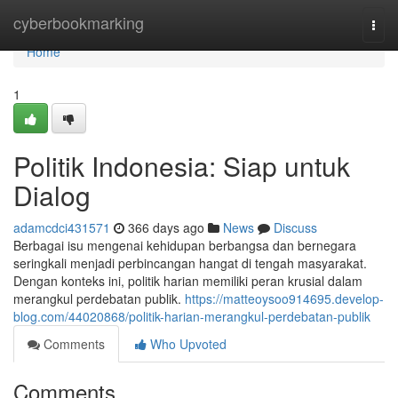
Home
cyberbookmarking
Togg
navi
Home
1
Politik Indonesia: Siap untuk
Dialog
adamcdci431571
366 days ago
News
Discuss
Berbagai isu mengenai kehidupan berbangsa dan bernegara
seringkali menjadi perbincangan hangat di tengah masyarakat.
Dengan konteks ini, politik harian memiliki peran krusial dalam
merangkul perdebatan publik.
https://matteoysoo914695.develop-
blog.com/44020868/politik-harian-merangkul-perdebatan-publik
Comments
Who Upvoted
Comments