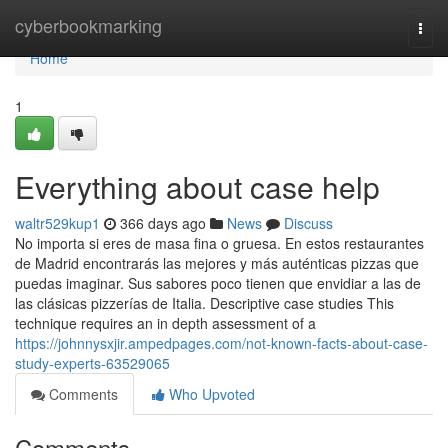
Home
cyberbookmarking
Togg
navi
Home
1
Everything about case help
waltr529kup1
366 days ago
News
Discuss
No importa si eres de masa fina o gruesa. En estos restaurantes
de Madrid encontrarás las mejores y más auténticas pizzas que
puedas imaginar. Sus sabores poco tienen que envidiar a las de
las clásicas pizzerías de Italia. Descriptive case studies This
technique requires an in depth assessment of a
https://johnnysxjir.ampedpages.com/not-known-facts-about-case-
study-experts-63529065
Comments
Who Upvoted
Comments