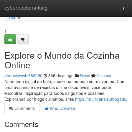
Home
cyberbookmarking
Togg
navi
Home
1
Explore o Mundo da Cozinha
Online
phoenixwwhi888090
366 days ago
News
Discuss
No mundo digital de hoje, a cozinha também se reinventou. Com
uma avalanche de receitas online disponíveis, você pode
encontrar inspiração para todos os gostos e ocasiões.
Explorando por blogs culinários, sites
https://multicanais.abogado/
Comments
Who Upvoted
Comments