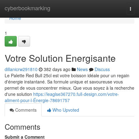
Home
cyberbookmarking
Togg
navi
Home
1
Votre Solution Energisante
dillanicrw291810
382 days ago
News
Discuss
Le Palette Red Bull 25cl est votre boisson idéale pour un regain
d'énergie instantané. Sa formule unique et savoureuse vous
permet de vous concentrer mieux. Que vous soyez à la recherche
d'une solution
https://leaglse367270.full-design.com/votre-
aliment-pour-l-Énergie-78691757
Comments
Who Upvoted
Comments
Submit a Comment