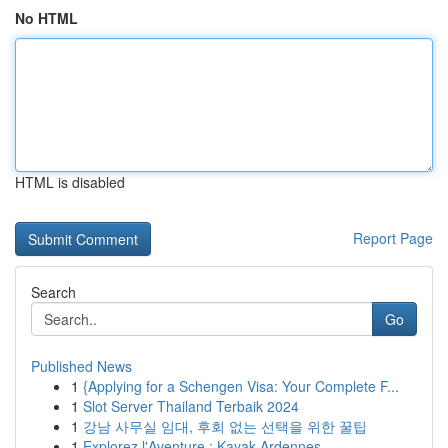
No HTML
HTML is disabled
Report Page
Search
Go
Published News
1
{Applying for a Schengen Visa: Your Complete F...
1
Slot Server Thailand Terbaik 2024
1
강남 사무실 임대, 후회 없는 선택을 위한 꿀팁
1
Explorez l'Aventure : Kayak Ardennes