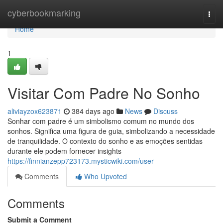
Home
cyberbookmarking
Togg
navi
Home
1
Visitar Com Padre No Sonho
aliviayzox623871
384 days ago
News
Discuss
Sonhar com padre é um simbolismo comum no mundo dos
sonhos. Significa uma figura de guia, simbolizando a necessidade
de tranquilidade. O contexto do sonho e as emoções sentidas
durante ele podem fornecer insights
https://finnianzepp723173.mysticwiki.com/user
Comments
Who Upvoted
Comments
Submit a Comment