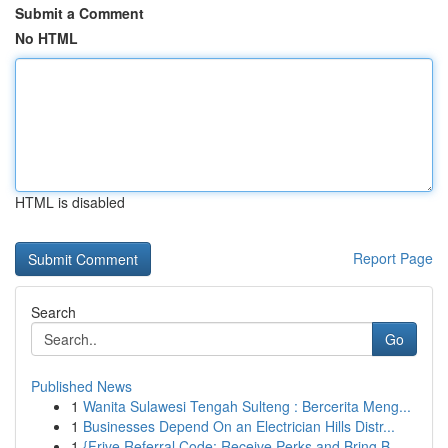
Submit a Comment
No HTML
HTML is disabled
Report Page
Search
Go
Published News
1
Wanita Sulawesi Tengah Sulteng : Bercerita Meng...
1
Businesses Depend On an Electrician Hills Distr...
1
{Frive Referral Code: Receive Perks and Bring B...