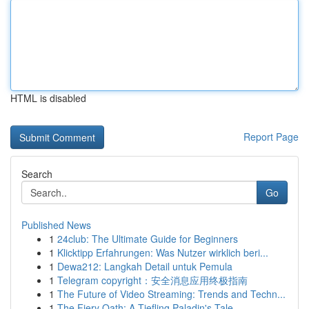
HTML is disabled
Report Page
Search
Go
Published News
1
24club: The Ultimate Guide for Beginners
1
Klicktipp Erfahrungen: Was Nutzer wirklich beri...
1
Dewa212: Langkah Detail untuk Pemula
1
Telegram copyright：安全消息应用终极指南
1
The Future of Video Streaming: Trends and Techn...
1
The Fiery Oath: A Tiefling Paladin's Tale