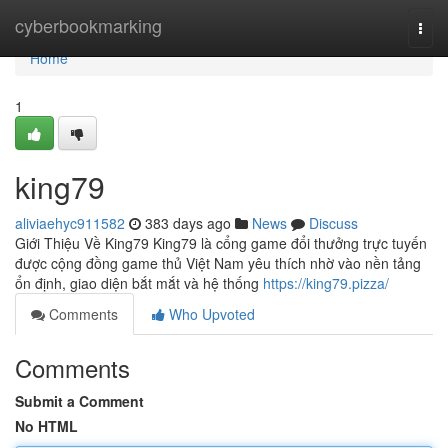
Home
cyberbookmarking
Togg
navi
Home
1
king79
aliviaehyc911582
383 days ago
News
Discuss
Giới Thiệu Về King79 King79 là cổng game đổi thưởng trực tuyến
được cộng đồng game thủ Việt Nam yêu thích nhờ vào nền tảng
ổn định, giao diện bắt mắt và hệ thống
https://king79.pizza/
Comments
Who Upvoted
Comments
Submit a Comment
No HTML