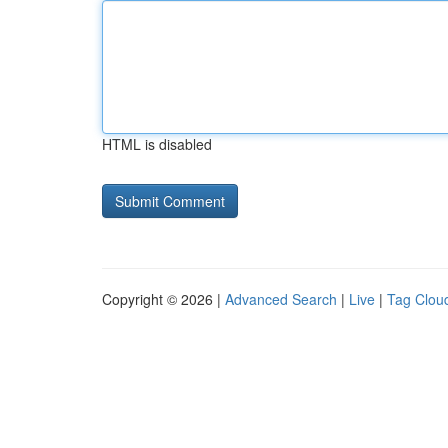
HTML is disabled
Copyright © 2026 |
Advanced Search
|
Live
|
Tag Clou