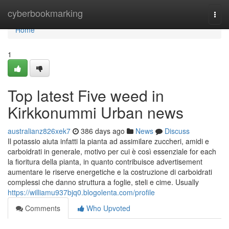
Home
cyberbookmarking
Togg
navi
Home
1
Top latest Five weed in
Kirkkonummi Urban news
australianz826xek7
386 days ago
News
Discuss
Il potassio aiuta infatti la pianta ad assimilare zuccheri, amidi e
carboidrati in generale, motivo per cui è così essenziale for each
la fioritura della pianta, in quanto contribuisce advertisement
aumentare le riserve energetiche e la costruzione di carboidrati
complessi che danno struttura a foglie, steli e cime. Usually
https://williamu937bjq0.blogolenta.com/profile
Comments
Who Upvoted