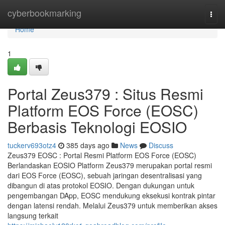
Home
cyberbookmarking
Togg
navi
Home
1
Portal Zeus379 : Situs Resmi
Platform EOS Force (EOSC)
Berbasis Teknologi EOSIO
tuckerv693otz4
385 days ago
News
Discuss
Zeus379 EOSC : Portal Resmi Platform EOS Force (EOSC)
Berlandaskan EOSIO Platform Zeus379 merupakan portal resmi
dari EOS Force (EOSC), sebuah jaringan desentralisasi yang
dibangun di atas protokol EOSIO. Dengan dukungan untuk
pengembangan DApp, EOSC mendukung eksekusi kontrak pintar
dengan latensi rendah. Melalui Zeus379 untuk memberikan akses
langsung terkait