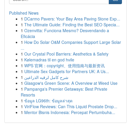
Published News
1
DCarmo Pavers: Your Bay Area Paving Stone Exp...
1
The Ultimate Guide: Finding the Best SEO Specia...
1
Ozenvitta: Funciona Mesmo? Desvendando a
Eficácia
1
How Do Solar O&M Companies Support Large Solar
...
1
Our Crystal Pool Barriers: Aesthetics & Safety
1
Kølemadras til en god hvile
1
WPS 官网：copyright、使用指南与最新资讯
1
Ultimate Sex Gadgets for Partners UK: A Us...
1
شرح كامل لرقيه الذراعين
1
Glasgow's Green Scene: A Overview at Weed Use
1
Pampanga's Premier Getaways: Best Private
Resorts
1
ข้อมูล LG96th: ข้อมูลล่าสุด
1
ViriFlow Reviews: Can This Liquid Prostate Drop...
1
Mentor Bisnis Indonesia: Percepat Pertumbuha...