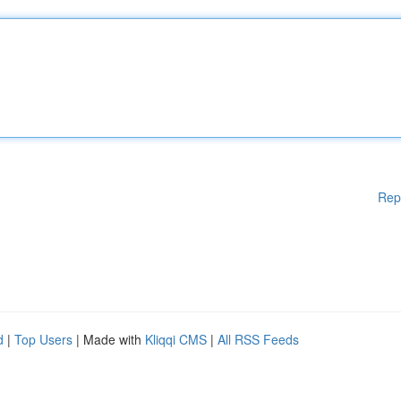
Rep
d
|
Top Users
| Made with
Kliqqi CMS
|
All RSS Feeds