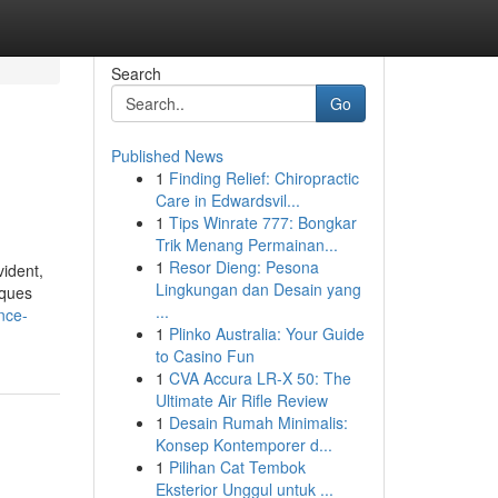
Search
Go
Published News
1
Finding Relief: Chiropractic
Care in Edwardsvil...
1
Tips Winrate 777: Bongkar
Trik Menang Permainan...
1
Resor Dieng: Pesona
vident,
Lingkungan dan Desain yang
lques
...
nce-
1
Plinko Australia: Your Guide
to Casino Fun
1
CVA Accura LR-X 50: The
Ultimate Air Rifle Review
1
Desain Rumah Minimalis:
Konsep Kontemporer d...
1
Pilihan Cat Tembok
Eksterior Unggul untuk ...