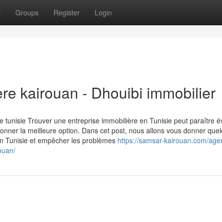
t
Groups
Register
Login
re kairouan - Dhouibi immobilier
 tunisie Trouver une entreprise immobilière en Tunisie peut paraître é
tionner la meilleure option. Dans cet post, nous allons vous donner que
 en Tunisie et empêcher les problèmes
https://samsar-kairouan.com/age
ouan/