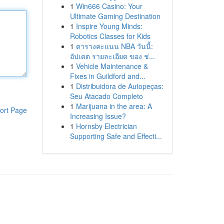
1
Win666 Casino: Your
Ultimate Gaming Destination
1
Inspire Young Minds:
Robotics Classes for Kids
1
ตารางคะแนน NBA วันนี้:
อัปเดต รายละเอียด ของ ช่...
1
Vehicle Maintenance &
Fixes in Guildford and...
1
Distribuidora de Autopeças:
Seu Atacado Completo
1
Marijuana in the area: A
ort Page
Increasing Issue?
1
Hornsby Electrician
Supporting Safe and Effecti...