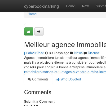
Home
cyberbookmarking
Home
New
Submi
Home
1
Meilleur agence immobilie
juliab208fqa8
393 days ago
News
Discuss
Agence Immobiliere tunisie meilleur agence immobilière
mais il y a plusieurs éléments à considérer pour sélec
conseils pour choisir la bonne entreprise immobilière
immobiliere/maison-et-2-etages-a-vendre-a-rhiba-kair
Comments
Who Upvoted
Comments
Submit a Comment