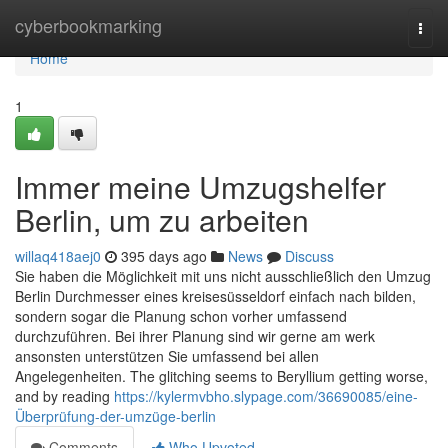
Home
cyberbookmarking
Togg
navi
Home
1
Immer meine Umzugshelfer
Berlin, um zu arbeiten
willaq418aej0
395 days ago
News
Discuss
Sie haben die Möglichkeit mit uns nicht ausschließlich den Umzug
Berlin Durchmesser eines kreisesüsseldorf einfach nach bilden,
sondern sogar die Planung schon vorher umfassend
durchzuführen. Bei ihrer Planung sind wir gerne am werk
ansonsten unterstützen Sie umfassend bei allen
Angelegenheiten. The glitching seems to Beryllium getting worse,
and by reading
https://kylermvbho.slypage.com/36690085/eine-
Überprüfung-der-umzüge-berlin
Comments
Who Upvoted