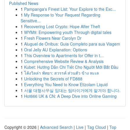
Published News
1
Pampanga's Finest List: Your Explore to the Exc...
1
My Response to Your Request Regarding
Sensitive...
1
Recovering Lost Crypto: Hope After Theft
1
WYM9: Empowering youth Through digital tales
1
Fresh Flowers Near Carolyn Dr
1
Aluguel de Ônibus: Guia Completo para sua Viagem
1
Oral Jelly AU Explanation: Options
1
This Overview to Apartments for Offer in t...
1
Comprehensive Website Review & Analysis
1
Kubet: Hướng Dẫn Chi Tiết Cho Người Mới Bắt Đầu
1
โค้งวิลล่า พัทยา: สวรรค์ ส่วนตัว ข้าง ทะเล
1
Unlocking the Secrets of FD888
1
Everything You Need to Know Etizolam Liquid
1
서울 대형사무실 임대는 팀타이거에게 맡겨야 합니다.
1
Hot666 UK & CN: A Deep Dive into Online Gaming
Copyright © 2026 |
Advanced Search
|
Live
|
Tag Cloud
|
Top