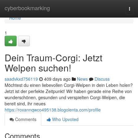
Home
cyberbookmarking
Togg
navi
Home
1
Dein Traum-Corgi: Jetzt
Welpen suchen!
saadvkxd756119
409 days ago
News
Discuss
Möchtest du einen liebevollen Corgi-Welpen in dein Leben holen?
Jetzt ist der perfekte Zeitpunkt! Wir haben gerade eine Reihe von
wunderschönen, gesunden und verspielten Corgi-Welpen, die
bereit sind, ihr neues
https://roxannqwco495138.blogolenta.com/profile
Comments
Who Upvoted
Comments