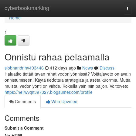
Home
cyberbookmarking
Togg
navi
Home
1
Onnistu rahaa pelaamalla
siobhandnhv493446
412 days ago
News
Discuss
Haluatko tietää tavan rahat vedonlyönnissä? Voittajaveto on avain
onnistumiseen. Käytä tiedottua strategiaa ja aseta kuormia. Mutta
muista, vedonlyönti on viihde. Kokeilla vain niin paljon. Voittoveto
https://neilwvqn397327.blogsumer.com/profile
Comments
Who Upvoted
Comments
Submit a Comment
No HTML