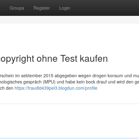
t
Groups
Register
Login
opyright ohne Test kaufen
ührerschein im sebtember 2015 abgegeben wegen drogen konsum und mu
ologisches gespräch (MPU) und habe kein bock drauf und wird den g
 ich den
https://traudld439pel3.blogdun.com/profile