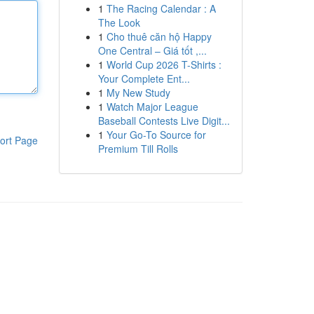
1
The Racing Calendar : A
The Look
1
Cho thuê căn hộ Happy
One Central – Giá tốt ,...
1
World Cup 2026 T-Shirts :
Your Complete Ent...
1
My New Study
1
Watch Major League
Baseball Contests Live Digit...
1
Your Go-To Source for
ort Page
Premium Till Rolls