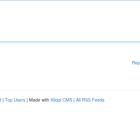
Rep
d
|
Top Users
| Made with
Kliqqi CMS
|
All RSS Feeds