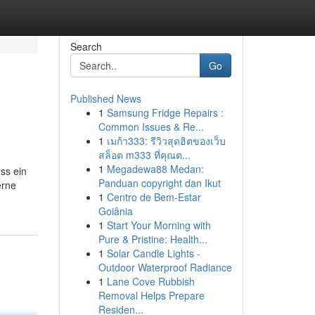
Search
Go
Published News
1
Samsung Fridge Repairs :
Common Issues & Re...
1
เมก้า333: รีวิวสุดฮิตของเว็บ
สล็อต m333 ที่คุณต...
1
Megadewa88 Medan:
ss ein
Panduan copyright dan Ikut
erne
1
Centro de Bem-Estar
Goiânia
1
Start Your Morning with
Pure & Pristine: Health...
1
Solar Candle Lights -
Outdoor Waterproof Radiance
1
Lane Cove Rubbish
Removal Helps Prepare
Residen...