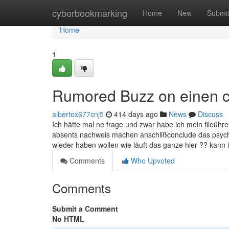
Home
cyberbookmarking
Home
New
Submi
Home
1
Rumored Buzz on einen c
albertox677cnj5
414 days ago
News
Discuss
Ich hätte mal ne frage und zwar habe ich mein file
absents nachweis machen anschlißconclude das psych
wieder haben wollen wie läuft das ganze hier ?? kann
Comments
Who Upvoted
Comments
Submit a Comment
No HTML