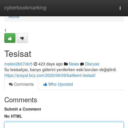
Home
cyberbookmarking
Togg
navi
Home
1
Tesisat
mateo2b07ckr5
423 days ago
News
Discuss
Su tesisatçısı, banyo giderini yenilerken eski boruları değiştirdi.
https://sosyal.bcz.com/2025/06/09/batikent-tesisat/
Comments
Who Upvoted
Comments
Submit a Comment
No HTML