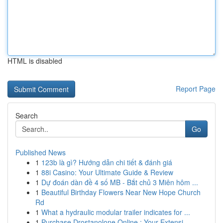
HTML is disabled
Report Page
Search
Go
Published News
1
123b là gì? Hướng dẫn chi tiết & đánh giá
1
88i Casino: Your Ultimate Guide & Review
1
Dự đoán dàn đề 4 số MB - Bắt chủ 3 Miên hôm ...
1
Beautiful Birthday Flowers Near New Hope Church
Rd
1
What a hydraulic modular trailer indicates for ...
1
Purchase Drostanolone Online : Your Extensi...