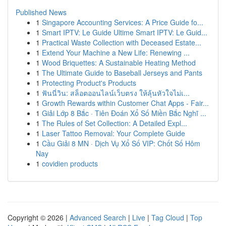
Published News
1
Singapore Accounting Services: A Price Guide fo...
1
Smart IPTV: Le Guide Ultime Smart IPTV: Le Guid...
1
Practical Waste Collection with Deceased Estate...
1
Extend Your Machine a New Life: Renewing ...
1
Wood Briquettes: A Sustainable Heating Method
1
The Ultimate Guide to Baseball Jerseys and Pants
1
Protecting Product's Products
1
ฟันนี่วิน: สล็อตออนไลน์เว็บตรง ให้ลุ้นหัวใจไม่เ...
1
Growth Rewards within Customer Chat Apps - Fair...
1
Giải Lớp 8 Bắc · Tiên Đoán Xổ Số Miền Bắc Nghĩ ...
1
The Rules of Set Collection: A Detailed Expl...
1
Laser Tattoo Removal: Your Complete Guide
1
Cầu Giải 8 MN · Dịch Vụ Xổ Số VIP: Chốt Số Hôm
Nay
1
covidien products
Copyright © 2026 |
Advanced Search
|
Live
|
Tag Cloud
|
Top