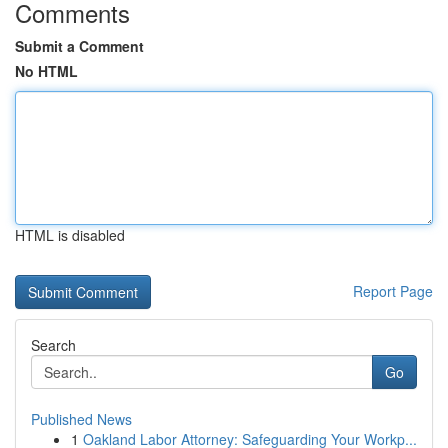
Comments
Submit a Comment
No HTML
HTML is disabled
Report Page
Search
Go
Published News
1
Oakland Labor Attorney: Safeguarding Your Workp...