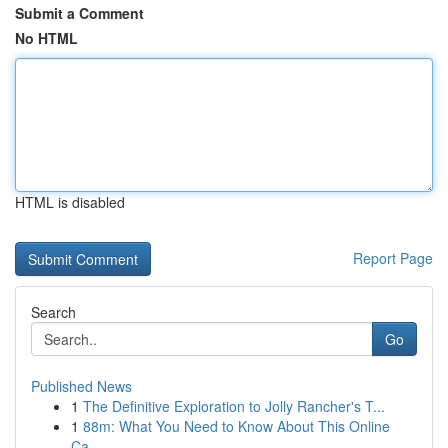
Submit a Comment
No HTML
HTML is disabled
Report Page
Search
Go
Published News
1
The Definitive Exploration to Jolly Rancher's T...
1
88m: What You Need to Know About This Online
Ca...