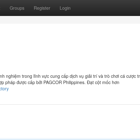
t
Groups
Register
Login
h nghiệm trong lĩnh vực cung cấp dịch vụ giải trí và trò chơi cá cược t
hợp pháp được cấp bởi PAGCOR Philippines. Đạt cột mốc hơn
ctory