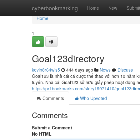
Home
cyberbookmarking
Home
New
Submi
Home
1
Goal123directory
kevin8r64wis5
444 days ago
News
Discuss
Goal123 là nhà cái cá cược thể thao với hơn 10 năm kin
tuyến. Nhà cái Goal123 sở hữu giấy phép hoạt động 
https://pr1bookmarks.com/story19971410/goal123dire
Comments
Who Upvoted
Comments
Submit a Comment
No HTML