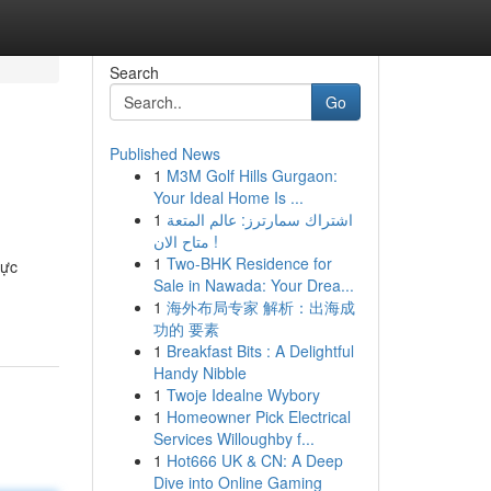
Search
Go
Published News
1
M3M Golf Hills Gurgaon:
Your Ideal Home Is ...
1
اشتراك سمارترز: عالم المتعة
متاح الان !
1
Two-BHK Residence for
rực
Sale in Nawada: Your Drea...
1
海外布局专家 解析：出海成
功的 要素
1
Breakfast Bits : A Delightful
Handy Nibble
1
Twoje Idealne Wybory
1
Homeowner Pick Electrical
Services Willoughby f...
1
Hot666 UK & CN: A Deep
Dive into Online Gaming