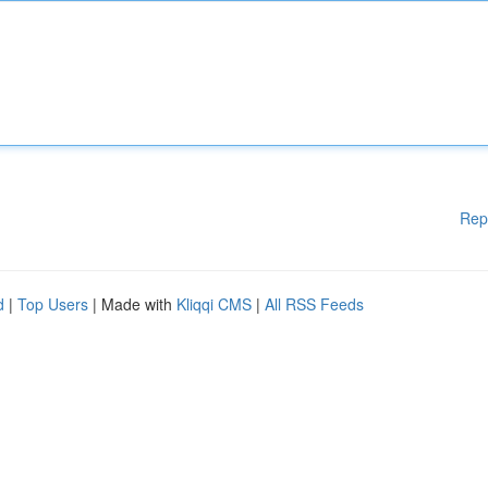
Rep
d
|
Top Users
| Made with
Kliqqi CMS
|
All RSS Feeds