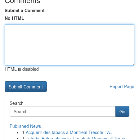
Submit a Comment
No HTML
HTML is disabled
Report Page
Search
Go
Published News
1
Acquérir des tabacs à Montréal-Trécote : A...
1
Tutorial Peternakanwin: Langkah Mengawali Terna...