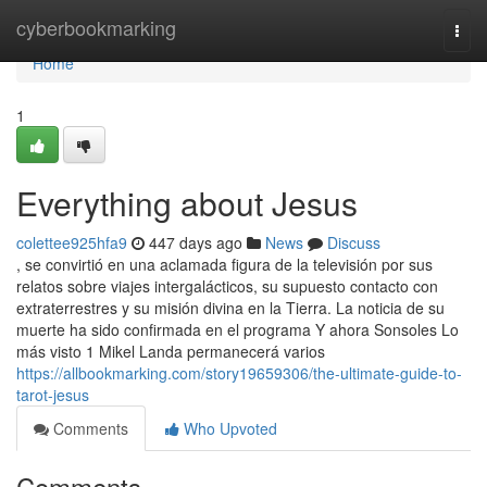
Home
cyberbookmarking
Togg
navi
Home
1
Everything about Jesus
colettee925hfa9
447 days ago
News
Discuss
, se convirtió en una aclamada figura de la televisión por sus
relatos sobre viajes intergalácticos, su supuesto contacto con
extraterrestres y su misión divina en la Tierra. La noticia de su
muerte ha sido confirmada en el programa Y ahora Sonsoles Lo
más visto 1 Mikel Landa permanecerá varios
https://allbookmarking.com/story19659306/the-ultimate-guide-to-
tarot-jesus
Comments
Who Upvoted
Comments