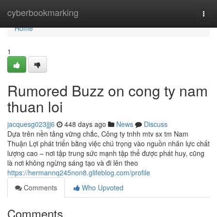
Home
cyberbookmarking
Togg
navi
Home
1
Rumored Buzz on cong ty nam
thuan loi
jacquesg023jjj6
448 days ago
News
Discuss
Dựa trên nền tảng vững chắc, Công ty tnhh mtv sx tm Nam
Thuận Lợi phát triển bằng việc chú trọng vào nguồn nhân lực chất
lượng cao – nơi tập trung sức mạnh tập thể được phát huy, cũng
là nơi không ngừng sáng tạo và đi lên theo
https://hermannq245non8.glifeblog.com/profile
Comments
Who Upvoted
Comments