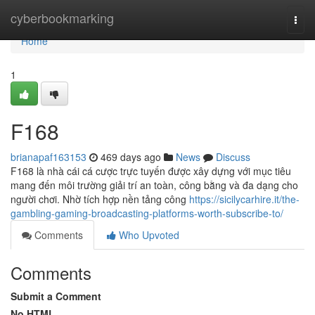
Home
cyberbookmarking
Togg
navi
Home
1
F168
brianapaf163153
469 days ago
News
Discuss
F168 là nhà cái cá cược trực tuyến được xây dựng với mục tiêu
mang đến môi trường giải trí an toàn, công bằng và đa dạng cho
người chơi. Nhờ tích hợp nền tảng công
https://sicilycarhire.it/the-
gambling-gaming-broadcasting-platforms-worth-subscribe-to/
Comments
Who Upvoted
Comments
Submit a Comment
No HTML