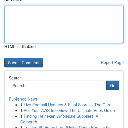
HTML is disabled
Report Page
Search
Go
Published News
1
Live Football Updates & Final Scores - The Curr...
1
Ace Your AWS Interview: The Ultimate Book Guide
1
Finding Heineken Wholesale Suppliers: A
Compreh...
1
Trusted St. Petersburg Sliding Doors Repairs by...