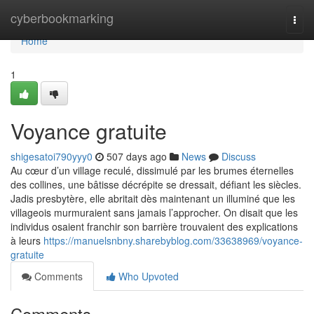
Home
cyberbookmarking
Togg
navi
Home
1
Voyance gratuite
shigesatoi790yyy0
507 days ago
News
Discuss
Au cœur d’un village reculé, dissimulé par les brumes éternelles
des collines, une bâtisse décrépite se dressait, défiant les siècles.
Jadis presbytère, elle abritait dès maintenant un illuminé que les
villageois murmuraient sans jamais l’approcher. On disait que les
individus osaient franchir son barrière trouvaient des explications
à leurs
https://manuelsnbny.sharebyblog.com/33638969/voyance-
gratuite
Comments
Who Upvoted
Comments