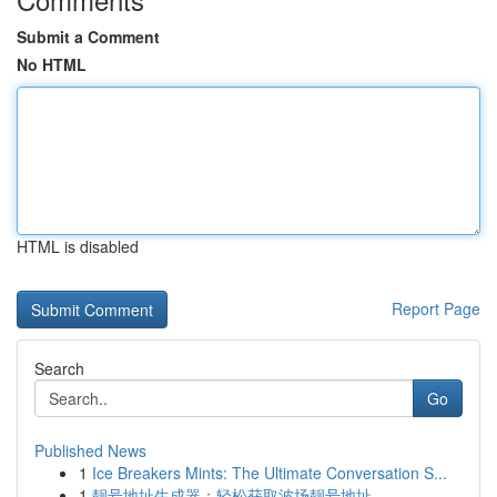
Submit a Comment
No HTML
HTML is disabled
Report Page
Search
Go
Published News
1
Ice Breakers Mints: The Ultimate Conversation S...
1
靓号地址生成器：轻松获取波场靓号地址