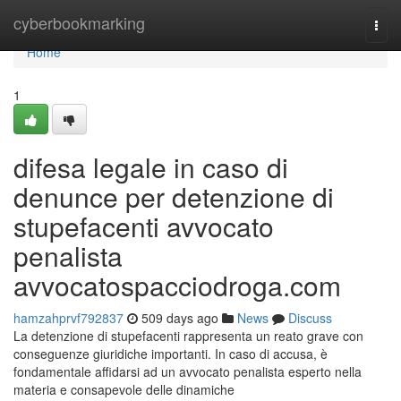
Home
cyberbookmarking
Togg
navi
Home
1
difesa legale in caso di
denunce per detenzione di
stupefacenti avvocato
penalista
avvocatospacciodroga.com
hamzahprvf792837
509 days ago
News
Discuss
La detenzione di stupefacenti rappresenta un reato grave con
conseguenze giuridiche importanti. In caso di accusa, è
fondamentale affidarsi ad un avvocato penalista esperto nella
materia e consapevole delle dinamiche