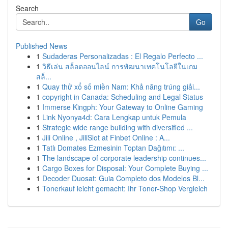
Search
Go
Published News
1
Sudaderas Personalizadas : El Regalo Perfecto ...
1
วิธีเล่น สล็อตออนไลน์ การพัฒนาเทคโนโลยีในเกม
สล็...
1
Quay thử xổ số miền Nam: Khả năng trúng giải...
1
copyright in Canada: Scheduling and Legal Status
1
Immerse Kingph: Your Gateway to Online Gaming
1
Link Nyonya4d: Cara Lengkap untuk Pemula
1
Strategic wide range building with diversified ...
1
Jili Online , JiliSlot at Finbet Online : A...
1
Tatlı Domates Ezmesinin Toptan Dağıtımı: ...
1
The landscape of corporate leadership continues...
1
Cargo Boxes for Disposal: Your Complete Buying ...
1
Decoder Duosat: Guia Completo dos Modelos Bl...
1
Tonerkauf leicht gemacht: Ihr Toner-Shop Vergleich