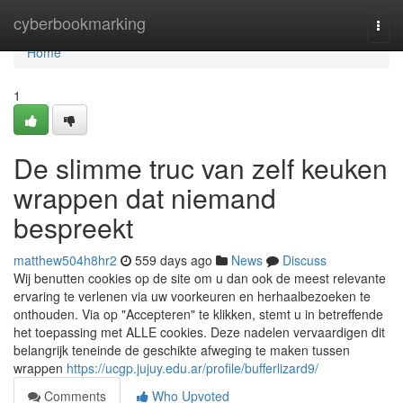
Home
cyberbookmarking
Togg
navi
Home
1
De slimme truc van zelf keuken
wrappen dat niemand
bespreekt
matthew504h8hr2
559 days ago
News
Discuss
Wij benutten cookies op de site om u dan ook de meest relevante
ervaring te verlenen via uw voorkeuren en herhaalbezoeken te
onthouden. Via op "Accepteren" te klikken, stemt u in betreffende
het toepassing met ALLE cookies. Deze nadelen vervaardigen dit
belangrijk teneinde de geschikte afweging te maken tussen
wrappen
https://ucgp.jujuy.edu.ar/profile/bufferlizard9/
Comments
Who Upvoted