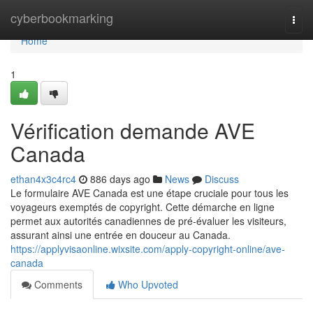
Home
cyberbookmarking
Togg
navi
Home
1
Vérification demande AVE
Canada
ethan4x3c4rc4
886 days ago
News
Discuss
Le formulaire AVE Canada est une étape cruciale pour tous les
voyageurs exemptés de copyright. Cette démarche en ligne
permet aux autorités canadiennes de pré-évaluer les visiteurs,
assurant ainsi une entrée en douceur au Canada.
https://applyvisaonline.wixsite.com/apply-copyright-online/ave-
canada
Comments
Who Upvoted