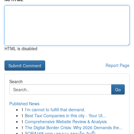
HTML is disabled
Report Page
Search
Go
Published News
1
I'm cannot to fulfill that demand.
1
Best Taxi Companies in this city - Your Ul...
1
Comprehensive Website Review & Analysis
1
The Digital Border Crisis: Why 2026 Demands the...
1
SORA168.com เลขลาว สูตรเด็ด วันนี้!