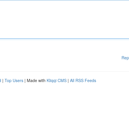
Rep
d
|
Top Users
| Made with
Kliqqi CMS
|
All RSS Feeds